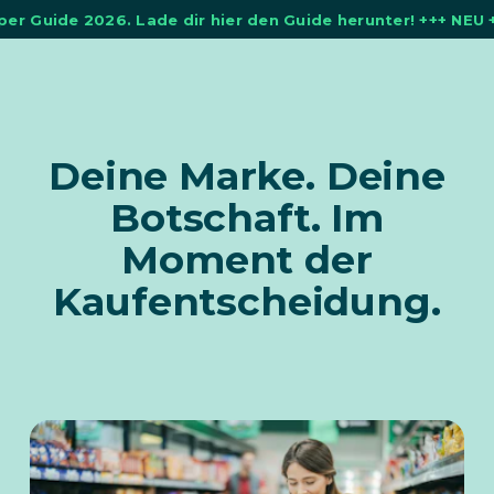
 Guide 2026. Lade dir hier den Guide herunter! +++ NEU +++
Zur
Zur
Zum
Zum
Startseite
Hauptnavigation
Hauptinhalt
Seitenende
Deine Marke. Deine
Botschaft. Im
Moment der
Kaufentscheidung.