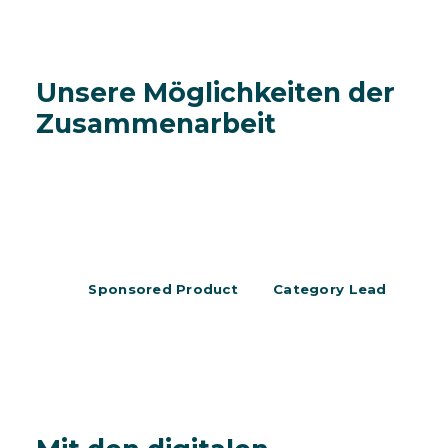
Unsere Möglichkeiten der
Zusammenarbeit
Sponsored Product
Category Lead
Re